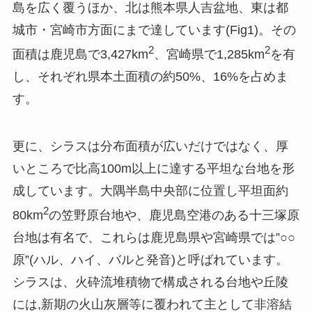
島を広く覆うほか、北は熊本県人吉盆地、東は都
城市・宮崎市方面にまで達しています(Fig1)。その
2
2
面積は鹿児島で3,427km
、宮崎県で1,285km
を有
し、それぞれ県本土面積の約50%、16%を占めま
す。
更に、シラスは分布面積が広いだけではなく、厚
いところで比高100m以上に達する平坦な台地を形
成しています。大隅半島中央部に位置し平坦面約
2
80km
の笠野原台地や、鹿児島空港のある十三塚原
台地は有名で、これらは鹿児島県や宮崎県では”○○
原”(ハル、ハイ、バルと発音)と呼ばれています。
シラスは、火砕流堆積物で構成される台地や丘陵
には,新期の火山灰層等に覆われて主として非溶結