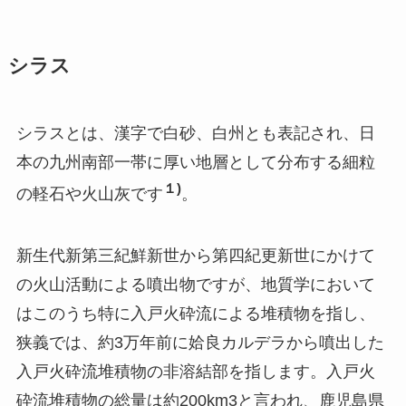
シラス
シラスとは、漢字で白砂、白州とも表記され、日
本の九州南部一帯に厚い地層として分布する細粒
１)
の軽石や火山灰です
。
新生代新第三紀鮮新世から第四紀更新世にかけて
の火山活動による噴出物ですが、地質学において
はこのうち特に入戸火砕流による堆積物を指し、
狭義では、約3万年前に姶良カルデラから噴出した
入戸火砕流堆積物の非溶結部を指します。入戸火
砕流堆積物の総量は約200km3と言われ、鹿児島県