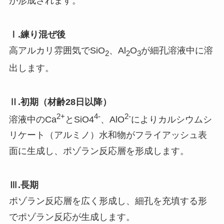
が形成されます。
Ⅰ.練り混ぜ後
高アルカリ雰囲気でSiO
、Al
O
が細孔溶液中に溶
2
2
3
出します。
Ⅱ.初期（材齢28日以降）
2+
4-
2-
溶液中のCa
とSiO4
、AlO
によりカルシウムシ
リケート（アルミノ）水和物がフライアッシュ表
面に生成し、ポゾラン反応層を形成します。
Ⅲ.長期
ポゾラン反応層を広く形成し、細孔を充填する形
でポゾラン反応が生成します。