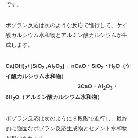
です。
ポゾラン反応は次のような反応で進行して、ケイ
酸カルシウム水和物とアルミン酸カルシウムが生
成します。
Ca(OH)
+[SiO
,Al
O
]→ nCaO・SiO
・H
O（ケ
2
2
2
3
2
2
イ酸カルシウム水和物）
3CaO・Al
O
・
2
3
6H
O（アルミン酸カルシウム水和物）
2
ポゾラン反応は次のように３段階で進行し、最終
的に強固なポゾラン反応生成物とセメント水和物