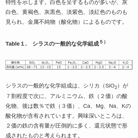
特性を示します。白色を呈するものが多いが、灰
白色、黄褐色、灰黒色、淡紫色、淡紅色のものも
見られ、金属不純物（酸化物）によるものです。
５）
Table１. シラスの一般的な化学組成
シラスの一般的な化学組成は、シリカ（SiO
）が
2
７割程度で次に、アルミニウム、鉄（２価）の酸
化物、後は数％で鉄（３価）、Ca、Mg、Na、Kの
酸化物が含有されています。興味深いところは、
２価の鉄の含有量が圧倒的に多く、還元状態で形
成されたものと考えられます。