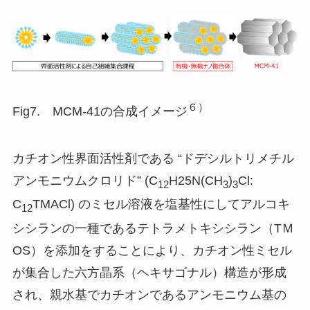
６）
Fig7. MCM-41の合成イメージ
カチオン性界面活性剤である “ドデシルトリメチル
アンモニウムクロリド” (C
H25N(CH
)
Cl:
12
3
3
C
TMACl) のミセル溶液を塩基性にしてアルコキ
12
シシランの一種であるテトラメトキシシラン（TＭ
OS）を添加をすることにより、カチオン性ミセル
が集合した六方晶系（ヘキサゴナル）構造が形成
され、親水基でカチオンであるアンモニウム基の