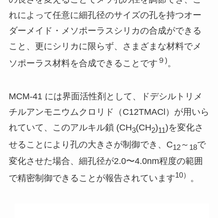
れによって任意に細孔径のサイズの孔を持つオー
ダーメイド・メソポーラスシリカの合成ができる
こと、更にシリカに限らず、さまざまな材料でメ
９)
ソポーラス材料を合成できることです
。
MCM-41 には界面活性剤として、ドデシルトリメ
チルアンモニウムクロリド（C12TMACl）が用いら
れていて、このアルキル鎖 (CH
(CH
)
)を変化さ
3
2
11
せることにより孔の大きさが制御でき、C
～
で
12
18
変化させた場合、細孔径が2.0〜4.0nm程度の範囲
10）
で精密制御できることが報告されています
。